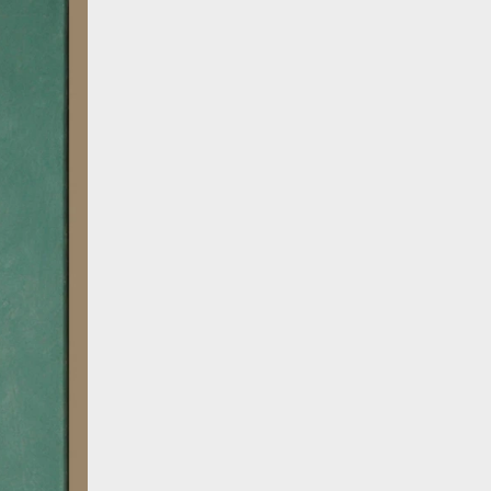
Your Email
Send