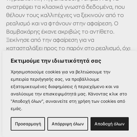
ανατρέψει τα κλασικά γνωστά δεδομένα, που
θέλουν τους καλλιτέχνες να ξεκινούν από το
ρεαλισμό και να φτάνουν στην αφαίρεση. Ο
Βαμβακάρης έκανε ακριβώς το αντίθετο.
Ξεκίνησε από την αφαίρεση για να
κατασταλάξει προς το παρόν στο ρεαλισμό, όχι
όμως με τη γνωστή μορφή του μέσα από την
Εκτιμούμε την ιδιωτικότητά σας
ιστορία της τέχνης αλλά με μια εντελώς
Χρησιμοποιούμε cookies για να βελτιώσουμε την
προσωπική εικαστική γραφή. Μετά το 1990, και
εμπειρία περιήγησής σας, να προβάλλουμε
ειδικά στην τριετία 1990-93, ασχολείται σχεδόν
εξατομικευμένες διαφημίσεις ή περιεχόμενο και να
αποκλειστικά με την ανθρώπινη μορφή και
αναλύουμε την επισκεψιμότητά μας. Κάνοντας κλικ στο
επιλέγει μάλιστα ένα θέμα διαχρονικό, το οποίο
"Αποδοχή όλων", συναινείτε στη χρήση των cookies από
υπήρξε απαρχής στην τέχνη όλων των εποχών:
εμάς.
τη γυναικεία μορφή. Οι φιγούρες του, είτε
καθισμένες είτε όρθιες, παρουσιάζονται με έναν
Προσαρμογή
Απόρριψη όλων
Αποδοχή όλων
τρόπο αυστηρό, σε στάσεις μετωπικές, όπως