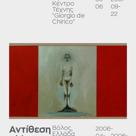
Κέντρο
06
09-
Τέχνης
22
"Giorgio de
Chirico"
Βόλος,
Αντίθεση
2006-
-
Ελλάδα