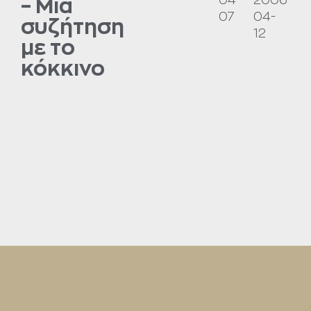
04-
2006-
– Μια
07
04-
συζήτηση
12
με το
κόκκινο