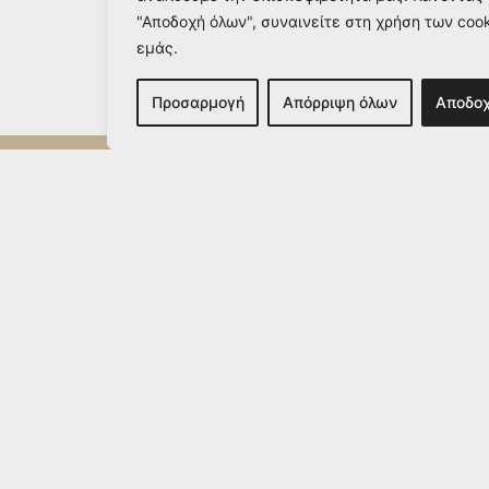
"Αποδοχή όλων", συναινείτε στη χρήση των coo
εμάς.
Προσαρμογή
Απόρριψη όλων
Αποδο
Μηχάλης Βαμβακάρης
info@michailvamvakaris.com
2026