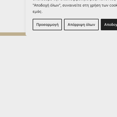
"Αποδοχή όλων", συναινείτε στη χρήση των coo
εμάς.
Προσαρμογή
Απόρριψη όλων
Αποδο
Μηχάλης Βαμβακάρης
info@michailvamvakaris.com
2026